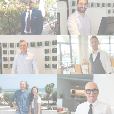
fini di migliorare
l'utilizzo e la
fruizione del sito
web
Marketing e Pubblicità
I cookie di marketing o pubblicitari vengono utilizzati
principalmente da fornitori terzi ai fini di profilazione
dell'utente in modo da poterne tracciare i comportamenti
nel web a fine pubblicitario.
Dati utente pubblicitari
Fornire il consenso per l'invio a Google dei dati dell'utente
relativi alla pubblicità.
Annunci personalizzati
Fornire il consenso a terze parti per la pubblicità
personalizzata