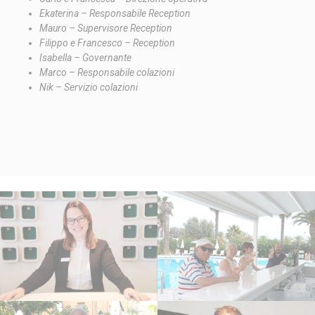
Consent
dell'utente relative
Ekaterina – Responsabile Reception
al consenso sui
Mauro – Supervisore Reception
Cookie e l'ID del
Filippo e Francesco – Reception
consenso
Isabella – Governante
Marco – Responsabile colazioni
Nik – Servizio colazioni
Statistiche
I cookie statistici vengono utilizzati per raccogliere dati
dell'utente sulla navigazione del sito al fine di analizzarli in
maniera aggregata per poter migliorare la fruizione del sito
stesso
Nome
Provider
Scopo
Durata
_ga
Google
Google Analytics
2 anni
Analytics
permette di
tracciare utenti ai
fini di migliorare
l'utilizzo e la
fruizione del sito
web
_ga_NX7RYZ8PB6
Google
Google Analytics
2 anni
Analytics
permette di
tracciare utenti ai