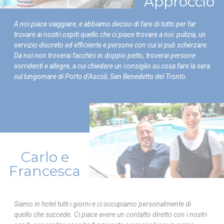
Approccio
Cosa sono i cookies?
I cookie sono piccoli file di testo che possono essere
A noi piace viaggiare, e abbiamo deciso di fare di tutto per far
utilizzati dai siti web per rendere più efficiente l'esperienza
per l'utente. Puoi accettare tutti i cookie o selezionare le
trovare ai nostri ospiti quello che ci piace trovare a noi: pulizia, un
categorie che desideri abilitare.
servizio discreto ed efficiente e persone con cui si può scherzare.
Da noi non troverai facchini in doppio petto, troverai persone
sorridenti e allegre, a cui chiedere un consiglio su cosa fare la sera
Necessario
sul lungomare di Porto d’Ascoli, San Benedetto del Tronto.
I cookie necessari permettono un corretto utilizzo del sito
web abilitando funzionalità di base come ad esempio
l'accesso alle aree protette o la navigazione del sito
Non ci sono cookie per questa tipologia.
Preferenze
Carlo e
I cookie di preferenza permettono di memorizzare le scelte
Francesca
dell'utente per le sue prossime visite. Ad esempio
potremmo salvare la lingua dell'utente in modo da
ricordacela alla prossima visita e presentarti la pagina
corretta
Siamo in hotel tutti i giorni e ci occupiamo personalmente di
Nome
Provider
Scopo
Du
quello che succede. Ci piace avere un contatto diretto con i nostri
_deCookiesConsentDeleteKey
D-edge
Memorizza le
Ses